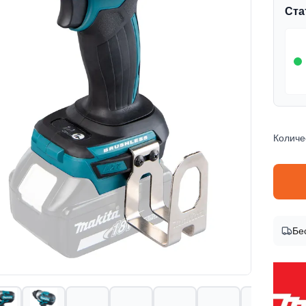
Ста
Количе
Инфор
Бе
Бренд
Makita
Код т
DTW1
EAN