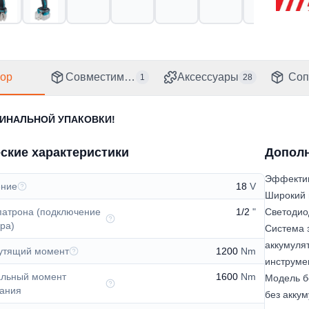
08838
Стран
Япони
Код C
ор
Совместимо с
Аксессуары
Соп
1
28
84672
ГИНАЛЬНОЙ УПАКОВКИ!
ские характеристики
Допол
Эффектив
ение
18
V
Широкий 
патрона (подключение
1/2
"
Светодио
ра)
Система 
аккумуля
рутящий момент
1200
Nm
инструмен
льный момент
1600
Nm
Модель б
вания
без аккум