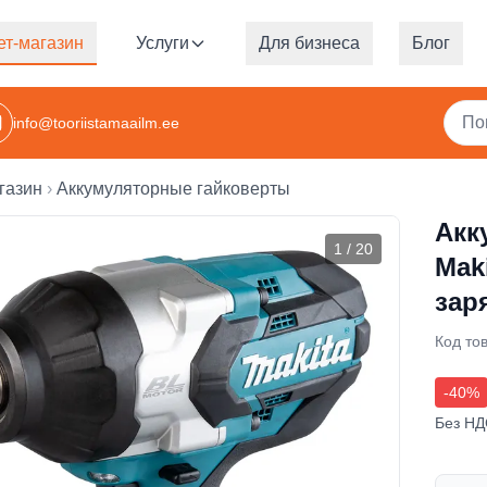
ет-магазин
Услуги
Для бизнеса
Блог
info@tooriistamaailm.ee
газин
Аккумуляторные гайковерты
Акк
1
/
20
Mak
зар
Код то
-
40
%
Без НД