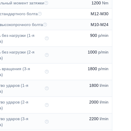
льный момент затяжки
1200
Nm
стандартного болта
M12-M30
 высокопрочного болта
M10-M24
 без нагрузки (1-я
900
p/min
а)
 без нагрузки (2-я
1000
p/min
а)
ь вращения (3-я
1800
p/min
а)
во ударов (1-я
1800
l/min
а)
во ударов (2-я
2000
l/min
а)
во ударов (3-я
2200
l/min
а)