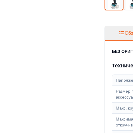
Обз
БЕЗ ОРИ
Техниче
Напряж
Размер 
аксессуа
Макс. к
Максима
откручи