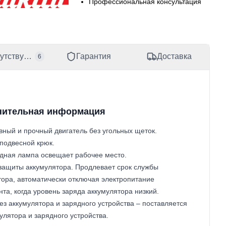
Профессиональная консультация
1803397
а происхождения
я
N
утствующие товары
Гарантия
Доставка
6
92000
нительная информация
ный и прочный двигатель без угольных щеток.
подвесной крюк.
дная лампа освещает рабочее место.
защиты аккумулятора. Продлевает срок службы
тора, автоматически отключая электропитание
та, когда уровень заряда аккумулятора низкий.
ез аккумулятора и зарядного устройства – поставляется
улятора и зарядного устройства.