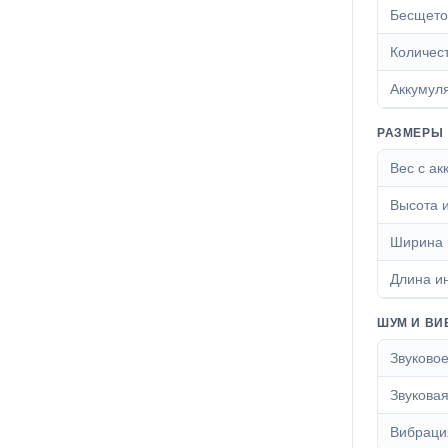
Бесщето
Количес
Аккумул
РАЗМЕРЫ
Вес с а
Высота 
Ширина 
Длина и
ШУМ И ВИ
Звуково
Звукова
Вибраци