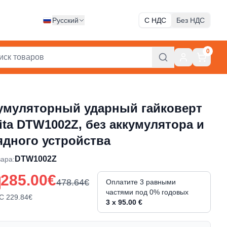
Русский
С НДС
Без НДС
0
умуляторный ударный гайковерт
ita DTW1002Z, без аккумулятора и
ядного устройства
DTW1002Z
вара
:
285.00€
478.64€
Оплатите 3 равными
частями под 0% годовых
С
229.84€
3 x 95.00 €