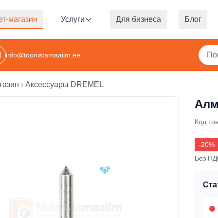
ет-магазин
Услуги
Для бизнеса
Блог
info@tooriistamaailm.ee
газин
Аксессуары DREMEL
Алм
Код то
-
20
%
Без НД
Ста