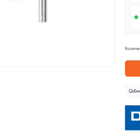
Количе
Инфор
Бе
Бренд
Dreme
Код т
26159
EAN
87103