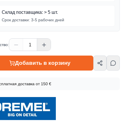
Склад поставщика
:
> 5 шт.
Срок доставки:
3-5 рабочих дней
ство
:
Добавить в корзину
мация о товаре
сплатная доставка от 150 €
l
овара
929JA
64042906