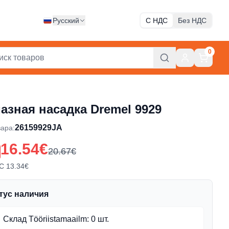
Русский
С НДС
Без НДС
0
азная насадка Dremel 9929
26159929JA
вара
:
16.54€
20.67€
С
13.34€
тус наличия
Склад Tööriistamaailm
:
0 шт.