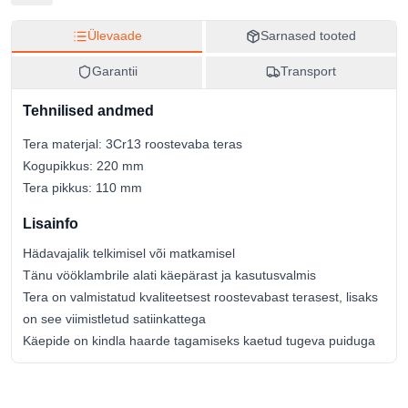
03-63115
EAN
Ülevaade
Sarnased tooted
5907558453621
Garantii
Transport
Tehnilised andmed
Tera materjal: 3Cr13 roostevaba teras
Kogupikkus: 220 mm
Tera pikkus: 110 mm
Lisainfo
Hädavajalik telkimisel või matkamisel
Tänu vööklambrile alati käepärast ja kasutusvalmis
Tera on valmistatud kvaliteetsest roostevabast terasest, lisaks
on see viimistletud satiinkattega
Käepide on kindla haarde tagamiseks kaetud tugeva puiduga