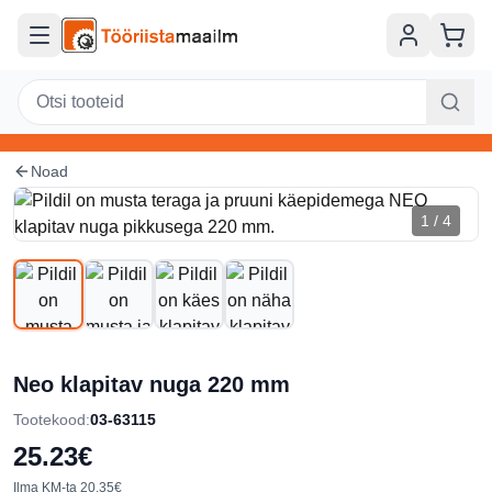
Hüppa põhisisu juurde
Noad
1
/
4
Neo klapitav nuga 220 mm
Tootekood
:
03-63115
25.23€
Ilma KM-ta
20.35€