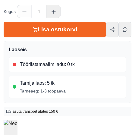
Kogus
:
Lisa ostukorvi
Laoseis
Tööriistamaailm ladu
:
0 tk
Tarnija laos
:
5 tk
Tarneaeg:
1-3 tööpäeva
Toote info
Tasuta transport alates 150 €
Bränd
Neo
Tootekood