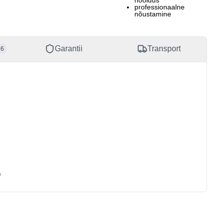
hooldus
40169561
professionaalne
nõustamine
Garantii
Transport
6
)