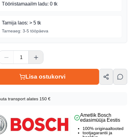
Tööriistamaailm ladu
:
0 tk
Tarnija laos
:
> 5 tk
Tarneaeg:
3-5 tööpäeva
Lisa ostukorvi
nfo
uta transport alates 150 €
Ametlik Bosch
kood
edasimüüja Eestis
54402
100% originaaltooted
tootjagarantii ja