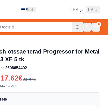
Eesti
KM-ga
KM-ta
0
h otssae terad Progressor for Metal
3 XF 5 tk
2608654402
ood
:
17.62€
31.47€
M-ta
14.21€
seis