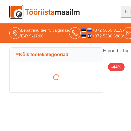
Hüppa põhisisu juurde
E-
Lepatriinu tee 4, Jälgimäe
+372 5855 9119
E-R 9-17:00
+372 5336 6863
E-pood
Tiig
Kõik tootekategooriad
-
44
%