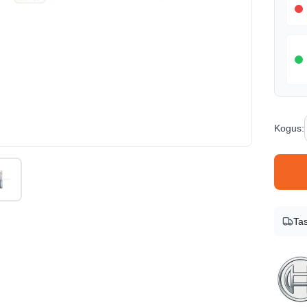
Kogus
:
Toote i
Tas
Bränd
Bosch
Toote
26086
EAN