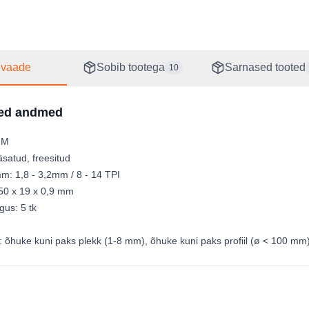
31651
evaade
Sobib tootega
Sarnased tooted
10
sed andmed
BIM
satud, freesitud
 1,8 - 3,2mm / 8 - 14 TPI
50 x 19 x 0,9 mm
gus: 5 tk
:
õhuke kuni paks plekk (1-8 mm), õhuke kuni paks profiil (ø < 100 mm