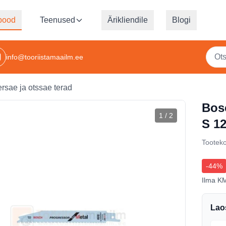
pood
Teenused
Ärikliendile
Blogi
info@tooriistamaailm.ee
ersae ja otssae terad
Bosc
1
/
2
S 12
Tootek
-
44
%
Ilma K
Lao