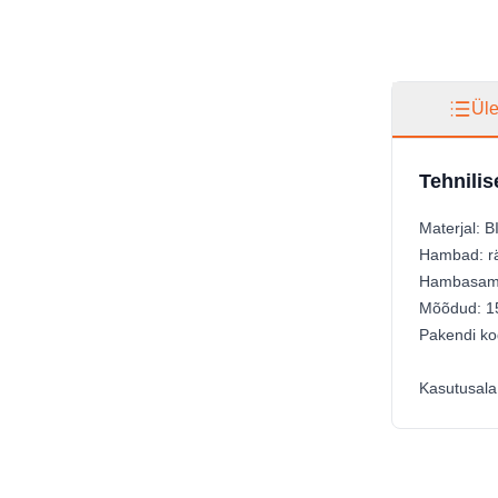
Ül
Tehnili
Materjal: 
Hambad: rä
Hambasamm:
Mõõdud: 1
Pakendi ko
Kasutusala