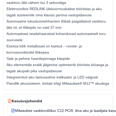
vasktoru läbi vähem kui 3 sekundiga
Elektrooniline REDLINK-ülekoormuskaitse tööriistas ja aku
tagab süsteemile oma klassis parima vastupidavuse
Automaatne lukustusmehhanism lõikab paigaldatud vasktoru
läbi nii, et lõikepilu on vaid 37 mm
Automaatsed seadehaaratsid kohanduvad automaatselt toru
suurusele
Esiotsa kõik metallosad on kaetud – rooste- ja
korrosioonikindel lõikepea
Sale ja pehme haardepinnaga käepide
Aku elementide eraldi jälgimine optimeerib tööriista tööaega ja
tagab akupaki pika vastupidavuse
Integreeritud aku laetusastme indikaator ja LED valgusti
Paindlik akusüsteem: töötab kõigi Milwaukee® M12™ akudega
Kasutusjuhendid
Milwaukee vasktorulõikur C12 PC/0, ilma aku ja laadijata kas