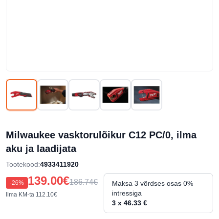
Milwaukee vasktorulõikur C12 PC/0, ilma
aku ja laadijata
Tootekood
:
4933411920
139.00€
186.74€
-
26
%
Maksa 3 võrdses osas 0%
intressiga
Ilma KM-ta
112.10€
3 x 46.33 €