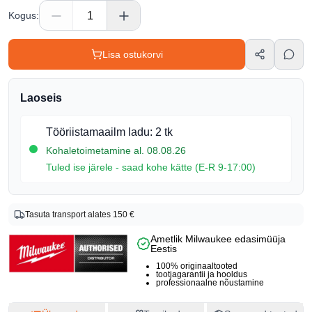
Kogus
:
Lisa ostukorvi
Laoseis
Tööriistamaailm ladu
:
2 tk
Kohaletoimetamine al. 08.08.26
Tuled ise järele - saad kohe kätte (E-R 9-17:00)
Toote info
Tasuta transport alates 150 €
Bränd
Ametlik Milwaukee edasimüüja
Milwaukee
Eestis
Tootekood
100% originaaltooted
tootjagarantii ja hooldus
4933411920
professionaalne nõustamine
EAN
4002395236374