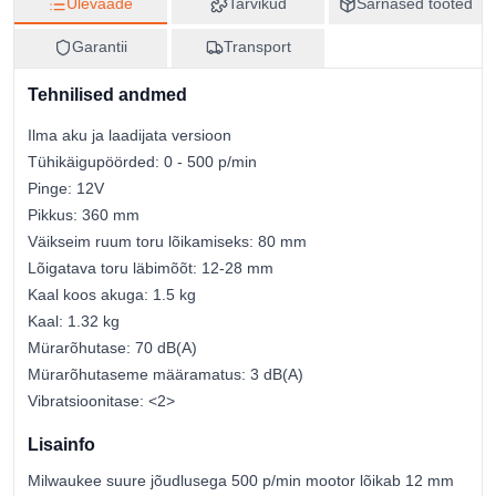
Ülevaade
Tarvikud
Sarnased tooted
Päritoluriik
Garantii
Transport
Hiina
CN-kood
Tehnilised andmed
84672920
Ilma aku ja laadijata versioon
Tühikäigupöörded: 0 - 500 p/min
Pinge: 12V
Pikkus: 360 mm
Väikseim ruum toru lõikamiseks: 80 mm
Lõigatava toru läbimõõt: 12-28 mm
Kaal koos akuga: 1.5 kg
Kaal: 1.32 kg
Mürarõhutase: 70 dB(A)
Mürarõhutaseme määramatus: 3 dB(A)
Vibratsioonitase: <2>
Lisainfo
Milwaukee suure jõudlusega 500 p/min mootor lõikab 12 mm