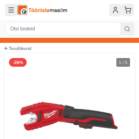
Torulõikurid
-
26
%
1
/
5